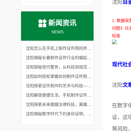
沈阳
目
1. 数据采
新闻资讯
问题
3. 
NEWS
标准
沈阳怎么在手机上制作证件照的终极指南
沈阳揭秘长春制作证件行业的崛起与未来发展趋势
现代社
沈阳探秘现代警务，从科技到规范，警察工作证件制作的革新之路
沈阳如何轻松掌握如何制作证件照教程？专业技巧全揭秘！
沈阳
文
沈阳探索证件制作的艺术与科技——北京专业制作各种证件的匠心之旅
沈阳解锁便捷生活，手机制作证件照片的新时代
沈阳探索未来婚姻法律科技，离婚证件制作生成器的崛起
在数字
沈阳揭秘数字时代下的身份证明，从qq证件制作到虚拟身份的演变
证，这
等风险