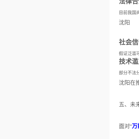
法律合
目前我国尚
沈阳
社会信
假证泛滥
技术滥
部分不法
沈阳在推
五、未
面对“
万