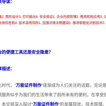
录导读：
集
2. 图形设计
3. 打印输出
4. 安全验证
1. 企业内部管理
2. 教育机构应用
3.
社会信任危机
4. 技术滥用风险
1. 加强法律法规建设
2. 推进智能化识别技术
3
会的便捷工具还是安全隐患？
章描述：
化时代，"
万能证件制作
"逐渐成为人们关注的话题，无论
项服务似乎为我们的生活带来了前所未有的便利，在享受
，本文将深入探讨“
万能证件制作
”的发展现状、技术原理