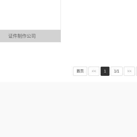
证件制作公司
首页
<<
1
1/1
>>